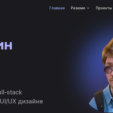
Main Navigation
Главная
Резюме
Проекты
н 
l-stack 
 UI/UX дизайне